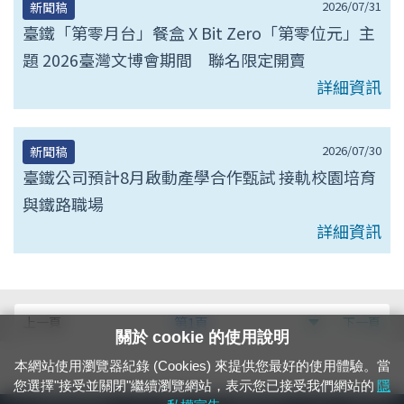
2026/07/31
新聞稿
臺鐵「第零月台」餐盒 X Bit Zero「第零位元」主
題 2026臺灣文博會期間 聯名限定開賣
詳細資訊
2026/07/30
新聞稿
臺鐵公司預計8月啟動產學合作甄試 接軌校園培育
與鐵路職場
詳細資訊
第
上一頁
第1頁
下一頁
關於 cookie 的使用說明
null
本網站使用瀏覽器紀錄 (Cookies) 來提供您最好的使用體驗。當
頁
您選擇"接受並關閉"繼續瀏覽網站，表示您已接受我們網站的
隱
24小時緊急通報電話：1933（市話、手機，僅限發現軌道、平交道、橋樑及隧