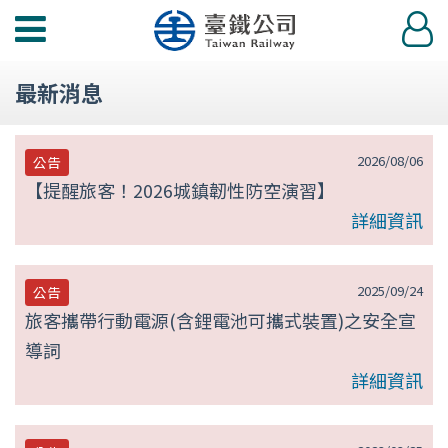
第
功
登
null
能
入
選
頁
最新消息
單
2026/08/06
公告
【提醒旅客！2026城鎮韌性防空演習】
詳細資訊
2025/09/24
公告
旅客攜帶行動電源(含鋰電池可攜式裝置)之安全宣
導詞
詳細資訊