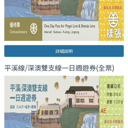
詳細說明
平溪線/深澳雙支線一日週遊券(全票)