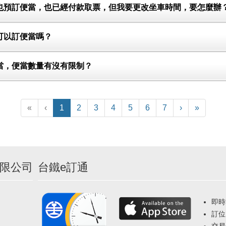
訂票也預訂便當，也已經付款取票，但我要更改坐車時間，要怎麼辦
我可以訂便當嗎？
便當，便當數量有沒有限制？
(current)
«
‹
1
2
3
4
5
6
7
›
»
限公司
台鐵e訂通
即時
訂位
交易