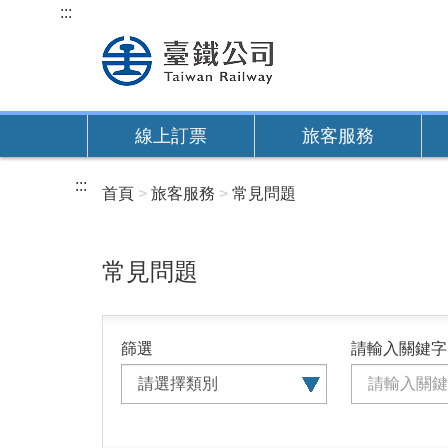
跳
:::
到
主
要
內
線上訂票
旅客服務
容
:::
首頁
旅客服務
常見問題
常見問題
篩選
請輸入關鍵字