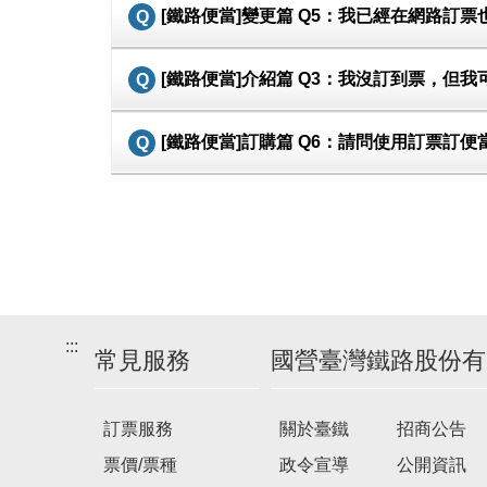
[鐵路便當]變更篇 Q5：我已經在網路
[鐵路便當]介紹篇 Q3：我沒訂到票，但
[鐵路便當]訂購篇 Q6：請問使用訂票訂
:::
常見服務
國營臺灣鐵路股份有
訂票服務
關於臺鐵
招商公告
票價/票種
政令宣導
公開資訊