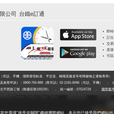
限公司
台鐵e訂通
即時
訂位
交易
直接
可區
33（市話、手機，僅限發現軌道、平交道、橋樑及隧道等有障礙物之通報專用）
申訴）：0800-765-888（限市話）02-2191-0096（市話、手機）
平西路三號（郵遞區號100230）
統一編號：07524729
國營臺
用Chrome, FireFox, Edge, Safari
網路語音客服
數位客服
體驗。當您選擇"接受並關閉"繼續瀏覽網站，表示您已接受我們網站的