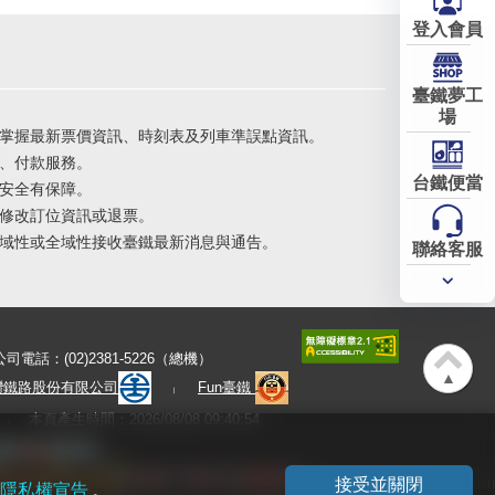
登入會員
臺鐵夢工
場
掌握最新票價資訊、時刻表及列車準誤點資訊。
、付款服務。
台鐵便當
安全有保障。
修改訂位資訊或退票。
域性或全域性接收臺鐵最新消息與通告。
聯絡客服
常用
服務
公司電話：(02)2381-5226（總機）
▲
灣鐵路股份有限公司
Fun臺鐵
本頁產生時間：2026/08/08 09:40:54
接受並關閉
隱私權宣告
。