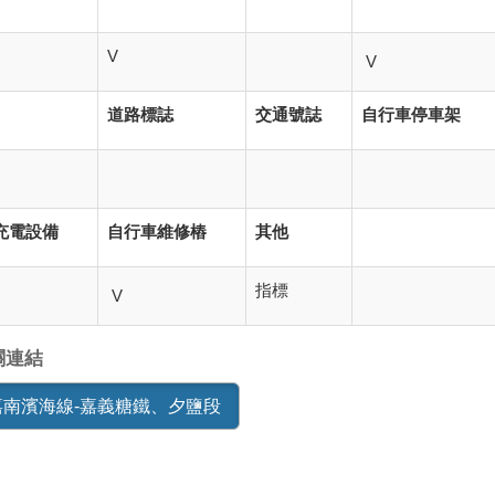
V
V
道路標誌
交通號誌
自行車停車架
充電設備
自行車維修樁
其他
指標
V
關連結
嘉南濱海線-嘉義糖鐵、夕鹽段