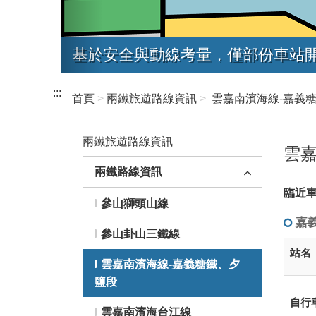
基於安全與動線考量，僅部份車站
:::
首頁
兩鐵旅遊路線資訊
雲嘉南濱海線-嘉義
兩鐵旅遊路線資訊
雲嘉
兩鐵路線資訊
臨近
參山獅頭山線
嘉
參山卦山三鐵線
站名
雲嘉南濱海線-嘉義糖鐵、夕
鹽段
自行
雲嘉南濱海台江線