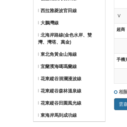
西拉雅菱波官田線
V
大鵬灣線
超商
北海岸路線(金色水岸、雙
灣、灣塔、萬金)
東北角黃金山海線
手機
宜蘭濱海噶瑪蘭線
花東縱谷洄瀾漫波線
花東縱谷森林溫泉線
相
花東縱谷田園風光線
雲
東海岸馬到成功線