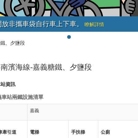
開放非攜車袋自行車上下車。
瞭解詳情
糖鐵、夕鹽段
南濱海線-嘉義糖鐵、夕鹽段
車站資訊
義車站兩鐵設施清單
嘉義
車牽引道
電梯
手扶梯
公廁