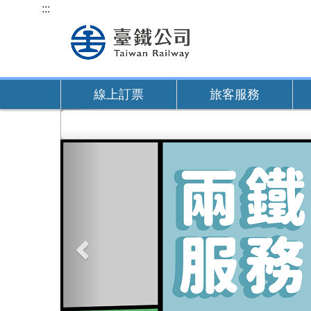
跳
:::
到
主
要
內
線上訂票
旅客服務
容
上
一
張
圖
片