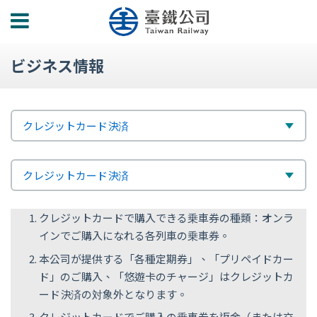
功
能
選
ビジネス情報
單
標
選
クレジットカード決済
題
擇
次
選
クレジットカード決済
標
擇
クレジットカードで購入できる乗車券の種類：オンラ
題
インでご購入になれる各列車の乗車券。
本公司が提供する「各種定期券」、「プリペイドカー
ド」のご購入、「悠遊卡のチャージ」はクレジットカ
ード決済の対象外となります。
クレジットカードでご購入の乗車券を返金（または交