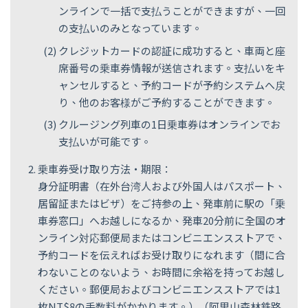
ンラインで一括で支払うことができますが、一回
の支払いのみとなっています。
クレジットカードの認証に成功すると、車両と座
席番号の乗車券情報が送信されます。支払いをキ
ャンセルすると、予約コードが予約システムへ戻
り、他のお客様がご予約することができます。
クルージング列車の1日乗車券はオンラインでお
支払いが可能です。
乗車券受け取り方法・期限：
身分証明書（在外台湾人および外国人はパスポート、
居留証またはビザ）をご持参の上、発車前に駅の「乗
車券窓口」へお越しになるか、発車20分前に全国のオ
ンライン対応郵便局またはコンビニエンスストアで、
予約コードを伝えればお受け取りになれます（間に合
わないことのないよう、お時間に余裕を持ってお越し
ください。郵便局およびコンビニエンスストアでは1
枚NT$8の手数料がかかります。）（阿里山森林鉄路