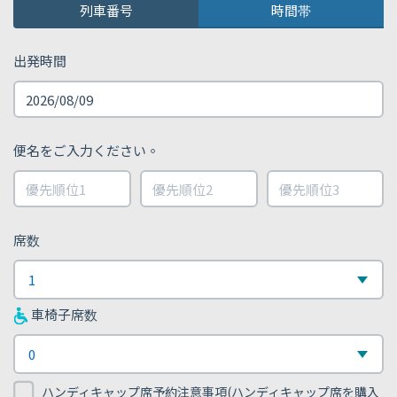
列車番号
時間帯
出発時間
便名をご入力ください。
trainNoList1
trainNoList2
trainNoList3
席数
席
1
数
車椅子席数
車
0
椅
ハンディキャップ席予約注意事項(ハンディキャップ席を購入