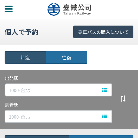
功
能
選
個人で予約
單
乗車パスの購入について
片道
往復
出発駅
文字で駅検索
出發站與
到着駅
文字で駅検索