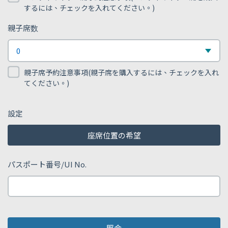
子
するには、チェックを入れてください。)
席
親子席数
数
親
0
子
親子席予約注意事項(親子席を購入するには、チェックを入れ
席
てください。)
数
設定
座席位置の希望
パスポート番号/UI No.
照会