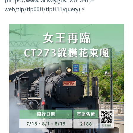
(https://www.railway.gov.tw/tra-tip-
web/tip/tip00H/tipH11/query)。