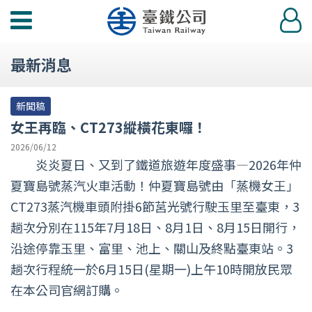
功
登
能
入
選
最新消息
單
新聞稿
女王再臨、CT273縱橫花東囉！
2026/06/12
炎炎夏日、又到了鐵道旅遊年度盛事—2026年仲
夏寶島號蒸汽火車活動！仲夏寶島號由「蒸機女王」
CT273蒸汽機車頭附掛6節莒光號行駛玉里至臺東，3
趟次分別在115年7月18日、8月1日、8月15日開行，
沿途停靠玉里、富里、池上、關山及終點臺東站。3
趟次行程統一於6月15日(星期一)上午10時開放民眾
在本公司官網訂購。