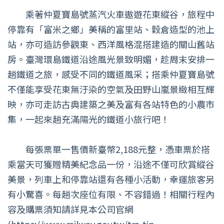
乘著仲夏寶島號蒸汽火車遨遊花東縱谷，旅程中
停靠有「富米之鄉」美稱的富里站、穀倉造型的池上
站，亦可造訪參觀東、西洋風格混搭建造的關山舊站
房。臺灣環島鐵道沿途風光景致明媚，趁周末安排一
趟鐵道之旅，感受不同的鐵道風采；搭乘仲夏寶島號
不僅能享受花東無汙染的空氣及田野山嵐景緻相互輝
映，亦可走訪古典建築之美及富有各站特色的小農市
集，一起來趟充滿陽光的鐵道小旅行吧！
每張票單一售價新臺幣2,188元整，憑車票於搭
乘當天可獲贈精美紀念品一份，沿途不僅可欣賞縱谷
美景，列車上和停靠站還有各種小活動，幸運旅客另
有小驚喜。每趟次座位有限、不容錯過！相關行程內
容及購票須知請詳見本公司官網