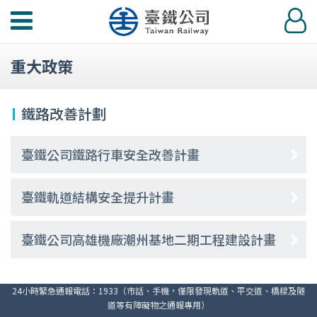
功
登
能
入
選
重大政策
單
鐵路改善計劃
臺鐵公司鐵路行車安全改善計畫
臺鐵軌道結構安全提升計畫
臺鐵公司高雄機廠潮州基地二期工程建設計畫
24小時緊急通報電話：1933（市話、手機，僅限發現軌道、平交道、橋樑及隧
道等有障礙物之通報專用）