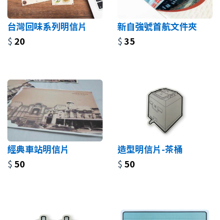
台灣回味系列明信片
新自強號首航文件夾
$
20
$
35
經典車站明信片
造型明信片-茶桶
$
50
$
50