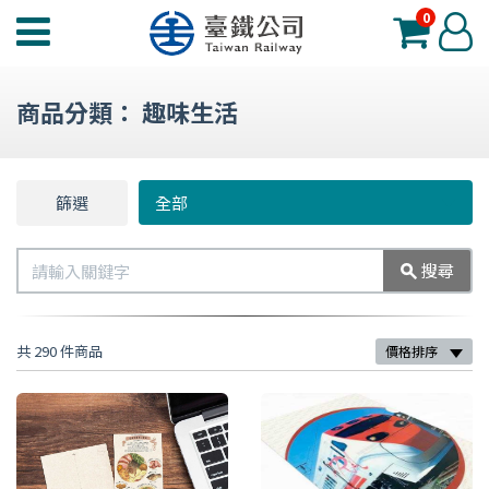
0
臺
登
鐵
入
夢
商品分類：
趣味生活
工
場
功
篩選
篩
全部
能
選
選
搜
搜尋
單
尋
共 290 件商品
價格排序