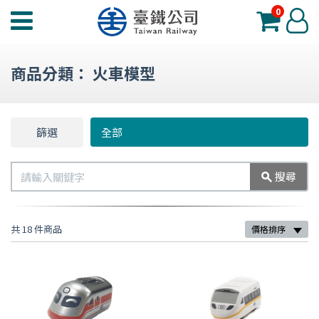
0
臺
登
鐵
入
夢
商品分類：
火車模型
工
場
功
篩選
篩
全部
能
選
選
搜
搜尋
單
尋
共 18 件商品
價格排序