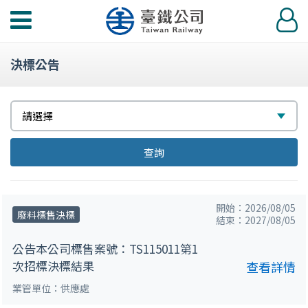
功
登
能
入
選
決標公告
單
選
請選擇
擇
查詢
開始：2026/08/05
廢料標售決標
結束：2027/08/05
公告本公司標售案號：TS115011第1
次招標決標結果
查看詳情
業管單位：供應處