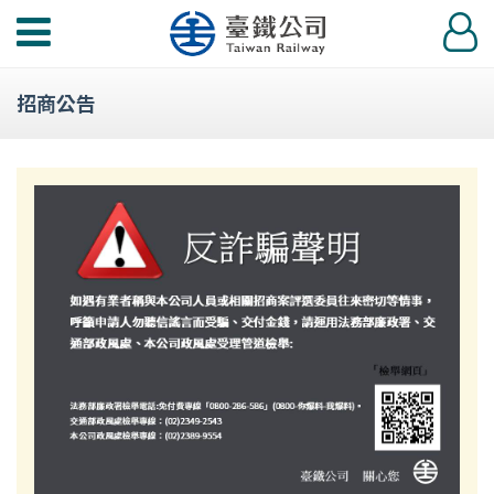
功
登
能
入
選
招商公告
單