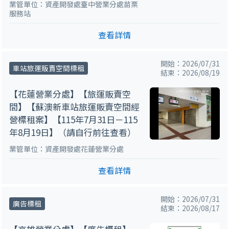
業管單位：資產開發處臺中營業分處苗栗
服務站
查看詳情
開始：2026/07/31
車站旅運販賣空間標租
結束：2026/08/19
【花蓮營業分處】【旅運販賣空
間】【蘇澳新車站旅運販賣空間經
營標租案】【115年7月31日－115
年8月19日】（請自行前往查看）
業管單位：資產開發處花蓮營業分處
查看詳情
開始：2026/07/31
廣告標租
結束：2026/08/17