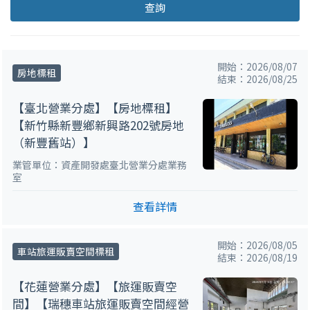
查詢
開始：2026/08/07
房地標租
結束：2026/08/25
【臺北營業分處】【房地標租】
【新竹縣新豐鄉新興路202號房地
（新豐舊站）】
業管單位：資產開發處臺北營業分處業務
室
查看詳情
開始：2026/08/05
車站旅運販賣空間標租
結束：2026/08/19
【花蓮營業分處】【旅運販賣空
間】【瑞穗車站旅運販賣空間經營