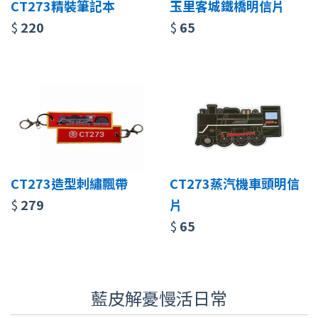
CT273精裝筆記本
玉里客城鐵橋明信片
$
220
$
65
CT273造型刺繡飄帶
CT273蒸汽機車頭明信
$
279
片
$
65
藍皮解憂慢活日常