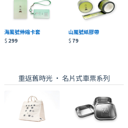
海風號伸縮卡套
山嵐號紙膠帶
$
299
$
79
重返舊時光 · 名片式車票系列