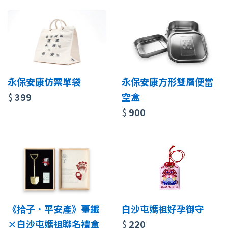
永保安康仿票單袋
永保安康方形雙層便當
$
399
空盒
$
900
《拾子．平安產》臺鐵
白沙屯媽祖好孕御守
×白沙屯媽祖聯名禮盒
$
220