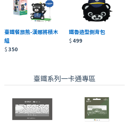
臺鐵餐旅熊-漢娜將積木
鐵魯造型側背包
組
$
499
$
350
臺鐵系列一卡通專區