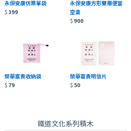
永保安康仿票單袋
永保安康方形雙層便當
$
399
空盒
$
900
榮華富貴收納袋
榮華富貴明信片
$
79
$
50
鐵道文化系列積木