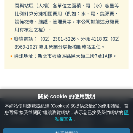
間與站區（大樓）各單位之面積、電（水）容量等
比例計算分攤相關費用（例如：水、電、能源費、
設備檢修、維護、管理費等，本公司對前述分攤費
用有核定之權）。
聯絡電話：（02）2381-5226、分機 4118 或（02）
8969-1027 臺北營業分處板橋服務站主任。
通訊地址：新北市板橋區縣民大道二段7號1A樓。
關於 cookie 的使用說明
24小時緊急通報電話：1933（市話、手機，僅限發現軌道、平交道、橋樑及隧
本網站使用瀏覽器紀錄 (Cookies) 來提供您最好的使用體驗。當
道等有障礙物之通報專用）
您選擇"接受並關閉"繼續瀏覽網站，表示您已接受我們網站的
隱
隱私權宣告
資通安全政策
著作權聲明
電腦版官網
私權宣告
。
國營臺灣鐵路股份有限公司 © 版權所有
本頁產生時間：
2026/08/07 18:21:18