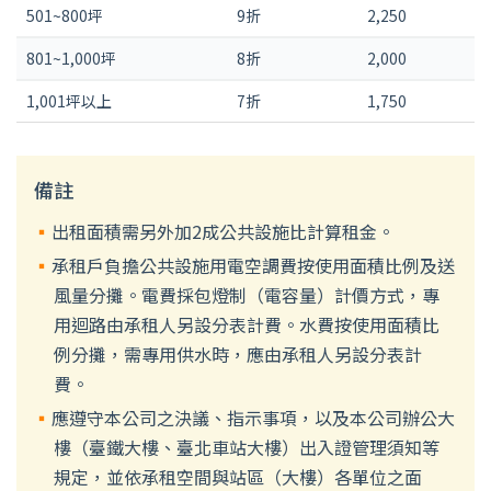
501~800坪
9折
2,250
801~1,000坪
8折
2,000
1,001坪以上
7折
1,750
備註
出租面積需另外加2成公共設施比計算租金。
承租戶負擔公共設施用電空調費按使用面積比例及送
風量分攤。電費採包燈制（電容量）計價方式，專
用迴路由承租人另設分表計費。水費按使用面積比
例分攤，需專用供水時，應由承租人另設分表計
費。
應遵守本公司之決議、指示事項，以及本公司辦公大
樓（臺鐵大樓、臺北車站大樓）出入證管理須知等
規定，並依承租空間與站區（大樓）各單位之面