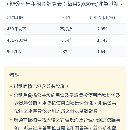
辦公室出租租金計算表：每月2,050元/坪為基準。
租用坪數
折扣
月租金 (坪/元)
450坪以下
不打折
2,050
451~900坪
8.5折
1,743
901坪以上
8折
1,640
備註
出租面積已包含公共設施。
承租戶負擔公共設施用電及空調費按使用面積比例及
送風量分攤，水費按使用面積比例分攤。非供公共
使用之水電費依專用迴路之分表度數計費。
應遵守板橋車站大樓之管理規約及管理小組之決議事
項，派員出席各單位召開之相關會議，並依承租空