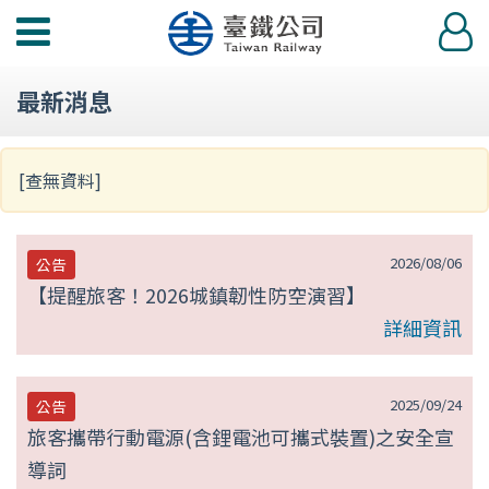
第
功
登
null
能
入
選
頁
最新消息
單
[查無資料]
2026/08/06
公告
【提醒旅客！2026城鎮韌性防空演習】
詳細資訊
2025/09/24
公告
旅客攜帶行動電源(含鋰電池可攜式裝置)之安全宣
導詞