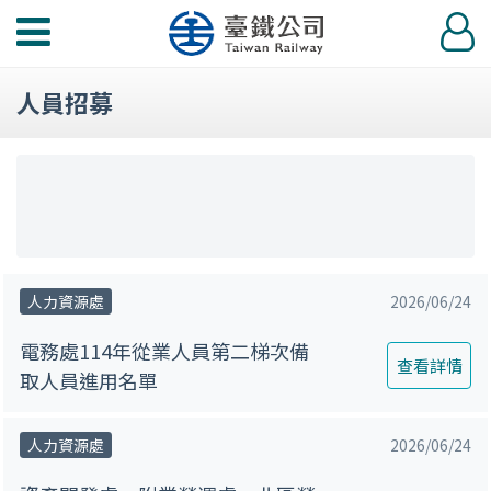
功
登
能
入
選
人員招募
單
人力資源處
2026/06/24
電務處114年從業人員第二梯次備
查看詳情
取人員進用名單
人力資源處
2026/06/24