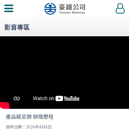
功
登
能
入
選
影音專區
單
產品碳足跡 辦理歷程
發佈日期：2026年4月6日