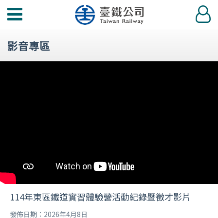
功
登
能
入
選
影音專區
單
114年東區鐵道實習體驗營活動紀錄暨徵才影片
發佈日期：2026年4月8日