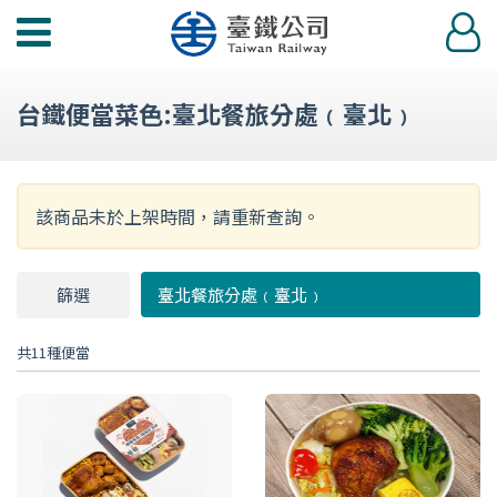
功
登
能
入
選
台鐵便當菜色:臺北餐旅分處﹙臺北﹚
單
該商品未於上架時間，請重新查詢。
篩選
篩
臺北餐旅分處﹙臺北﹚
選
共11種便當