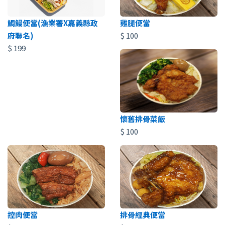
鯛鰻便當(漁業署X嘉義縣政
雞腿便當
府聯名)
$
100
$
199
懷舊排骨菜飯
$
100
控肉便當
排骨經典便當