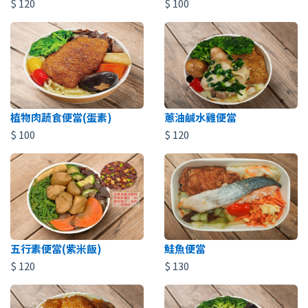
$
120
$
100
植物肉蔬食便當(蛋素)
蔥油鹹水雞便當
$
100
$
120
五行素便當(紫米飯)
鮭魚便當
$
120
$
130