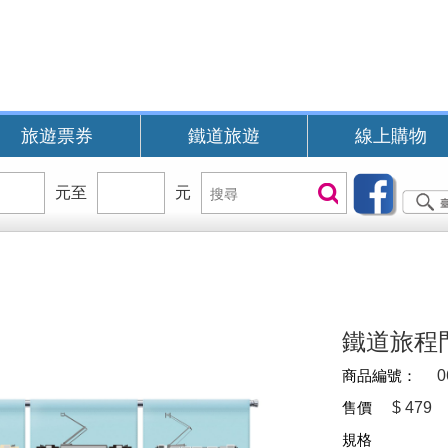
旅遊票券
鐵道旅遊
線上購物
價
元至
價
元
搜
搜尋
位
位
尋
區
區
間
間
B
鐵道旅程門
商品編號：
0
售價
$
479
規格