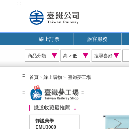
跳
:::
到
主
要
內
線上訂票
旅客服務
容
商
價
搜
品
格
尋
分
排
喜
類
序
好
:::
首頁
線上購物
臺鐵夢工場
A
:::
:::
鐵道收藏最推薦
靜謐美學
EMU3000