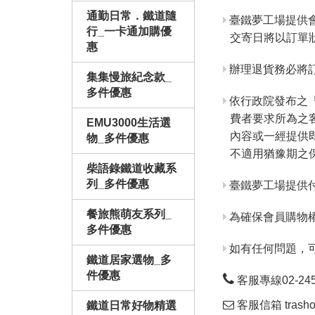
通勤日常．鐵道隨
臺鐵夢工場提供
行_一卡通加購優
交寄日將以訂單
惠
辦理退貨務必將訂
集集慢旅紀念款_
多件優惠
依行政院發布之
費者要求所為之
EMU3000生活選
內容或一經提供
物_多件優惠
不適用猶豫期之
柴語錄鐵道收藏系
列_多件優惠
臺鐵夢工場提供
餐旅熊萌友系列_
為確保會員購物
多件優惠
如有任何問題，
鐵道居家選物_多
件優惠
客服專線02-24563
客服信箱 trashop
鐵道日常好物精選