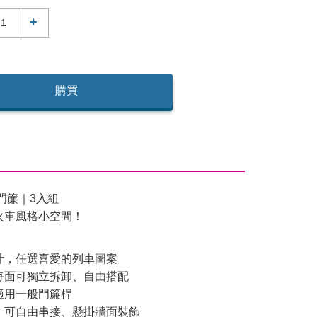
+
購買
短門簾｜3入組
火車風格小空間！
計，任選喜愛的列車圖案
每面可獨立拆卸、自由搭配
適用一般門簾桿
，可自由串接、懸掛牆面裝飾