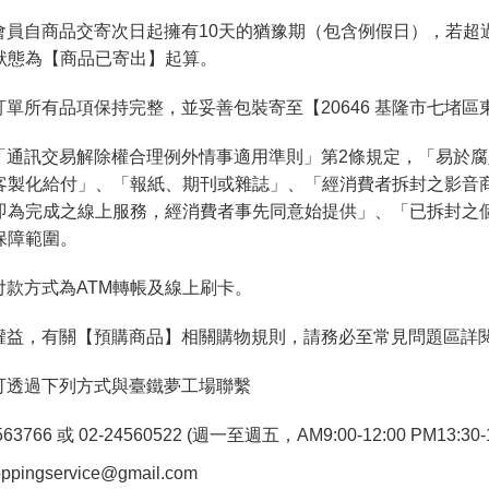
會員自商品交寄次日起擁有10天的猶豫期（包含例假日），若超
狀態為【商品已寄出】起算。
單所有品項保持完整，並妥善包裝寄至【20646 基隆市七堵區
「通訊交易解除權合理例外情事適用準則」第2條規定，「易於
客製化給付」、「報紙、期刊或雜誌」、「經消費者拆封之影音
即為完成之線上服務，經消費者事先同意始提供」、「已拆封之
保障範圍。
付款方式為ATM轉帳及線上刷卡。
權益，有關【預購商品】相關購物規則，請務必至常見問題區詳
可透過下列方式與臺鐵夢工場聯繫
766 或 02-24560522 (週一至週五，AM9:00-12:00 PM13:30-1
pingservice@gmail.com