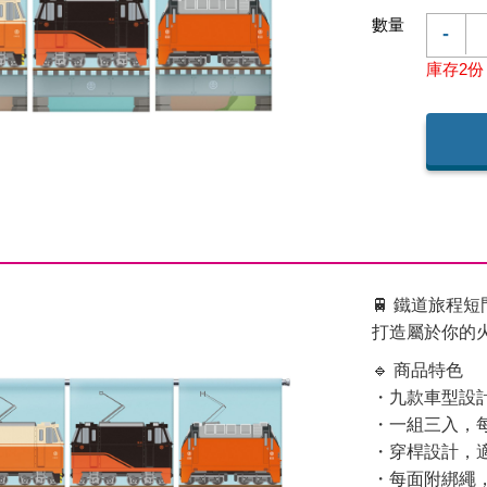
數量
-
庫存2份
🚆 鐵道旅程
打造屬於你的
🔹 商品特色
・九款車型設
・一組三入，
・穿桿設計，
・每面附綁繩