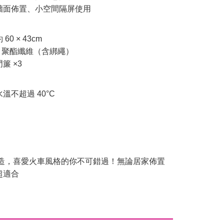
牆面佈置、小空間隔屏使用
0 × 43cm
% 聚酯纖維（含綁繩）
簾 ×3
溫不超過 40°C
製造，喜愛火車風格的你不可錯過！無論居家佈置
超適合