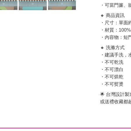
・可當門簾、
🔸 商品資訊
・尺寸：單面約 6
・材質：100
・內容物：短門
🔸 洗滌方式
・建議手洗，水
・不可乾洗
・不可漂白
・不可烘乾
・不可熨燙
🌟 台灣設計
或送禮收藏都