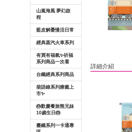
山嵐海風 夢幻啟
程
藍皮解憂慢活日常
經典蒸汽火車系列
有買有福氣✨祈福
系列商品一次看
詳細介紹
台鐵經典系列商品
柴語錄系列療癒上
市✨
🎂歡慶餐旅熊兄妹
10歲生日🎂
臺鐵系列一卡通專
區