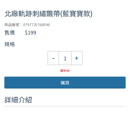
北廠軌跡刺繡飄帶(藍寶寶款)
商品編號：0797725768598
售價
$199
規格
數
-
+
量
庫存5份
購買
詳細介紹