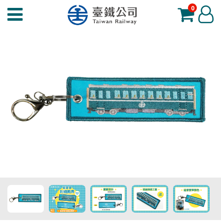
0
臺
登
鐵
入
夢
工
場
功
能
選
單