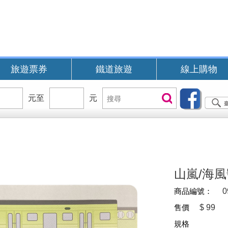
旅遊票券
鐵道旅遊
線上購物
價
元至
價
元
搜
搜尋
位
位
尋
區
區
間
間
B
山嵐/海
商品編號：
0
售價
$
99
規格