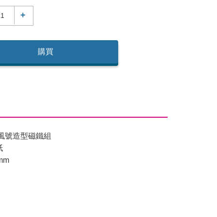
+
購買
風號造型磁鐵組
紙
mm