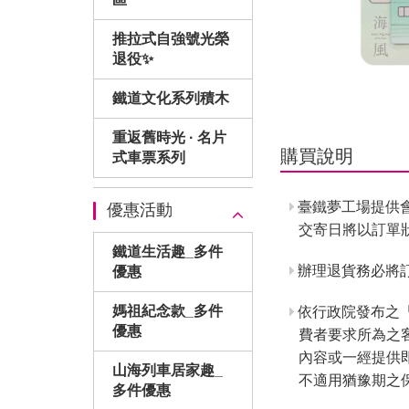
推拉式自強號光榮
退役✨
鐵道文化系列積木
重返舊時光 · 名片
購買說明
式車票系列
臺鐵夢工場提供
優惠活動
交寄日將以訂單
鐵道生活趣_多件
辦理退貨務必將訂
優惠
媽祖紀念款_多件
依行政院發布之
優惠
費者要求所為之
內容或一經提供
山海列車居家趣_
不適用猶豫期之
多件優惠