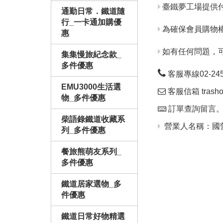
臺鐵夢工場提供
通勤日常．鐵道隨
行_一卡通加購優
為確保會員購物
惠
如有任何問題，
集集慢旅紀念款_
多件優惠
客服專線02-24563
EMU3000生活選
客服信箱 trashop
物_多件優惠
訂單查詢留言
柴語錄鐵道收藏系
營業人名稱：國營
列_多件優惠
餐旅熊萌友系列_
多件優惠
鐵道居家選物_多
件優惠
鐵道日常好物精選