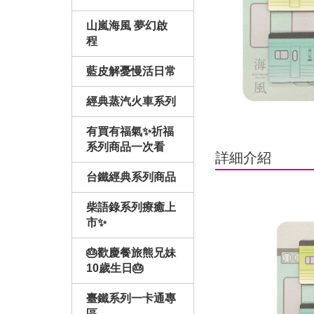
山嵐海風 夢幻啟
程
藍皮解憂慢活日常
經典蒸汽火車系列
有買有福氣✨祈福
系列商品一次看
詳細介紹
台鐵經典系列商品
柴語錄系列療癒上
市✨
🎂歡慶餐旅熊兄妹
10歲生日🎂
臺鐵系列一卡通專
區