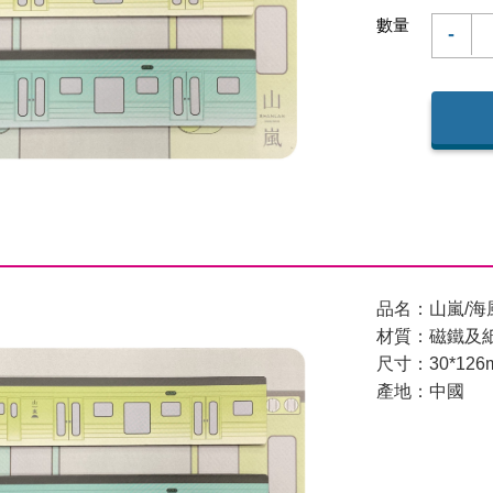
數量
-
品名：山嵐/海
材質：磁鐵及
尺寸：30*126
產地：中國