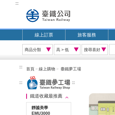
跳
:::
到
主
要
內
線上訂票
旅客服務
容
商
價
搜
品
格
尋
分
排
喜
類
序
好
:::
首頁
線上購物
臺鐵夢工場
A
:::
:::
鐵道收藏最推薦
靜謐美學
EMU3000