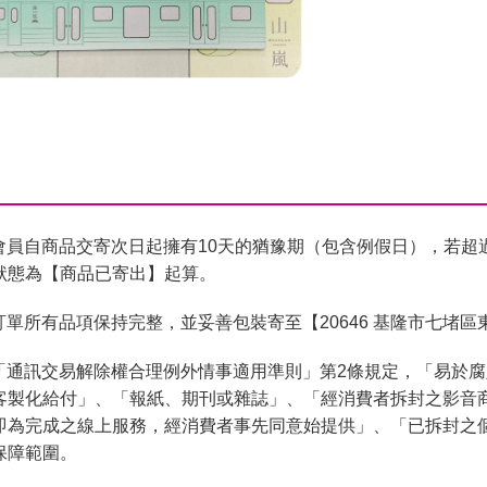
會員自商品交寄次日起擁有10天的猶豫期（包含例假日），若超
狀態為【商品已寄出】起算。
單所有品項保持完整，並妥善包裝寄至【20646 基隆市七堵區
「通訊交易解除權合理例外情事適用準則」第2條規定，「易於
客製化給付」、「報紙、期刊或雜誌」、「經消費者拆封之影音
即為完成之線上服務，經消費者事先同意始提供」、「已拆封之
保障範圍。