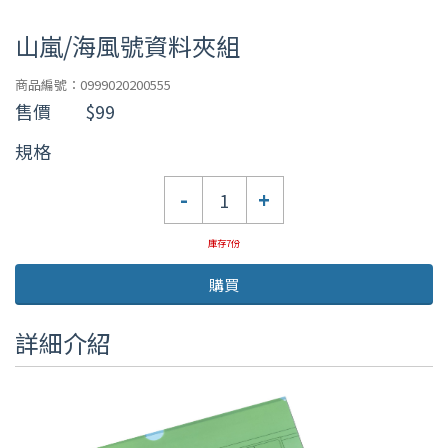
山嵐/海風號資料夾組
商品編號：0999020200555
售價
$99
規格
數
-
+
量
庫存7份
購買
詳細介紹