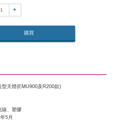
+
購買
天燈(EMU900及R200款)
龍線、塑膠
3年5月