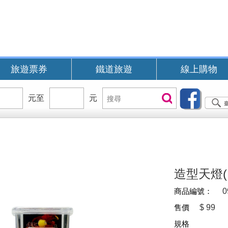
旅遊票券
鐵道旅遊
線上購物
價
元至
價
元
搜
搜尋
位
位
尋
區
區
間
間
B
造型天燈(E
商品編號：
0
售價
$
99
規格