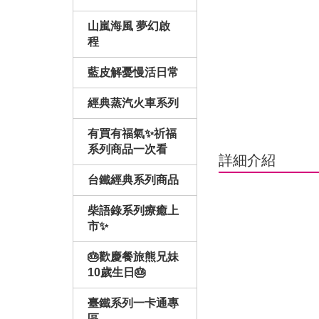
山嵐海風 夢幻啟
程
藍皮解憂慢活日常
經典蒸汽火車系列
有買有福氣✨祈福
系列商品一次看
詳細介紹
台鐵經典系列商品
柴語錄系列療癒上
市✨
🎂歡慶餐旅熊兄妹
10歲生日🎂
臺鐵系列一卡通專
區