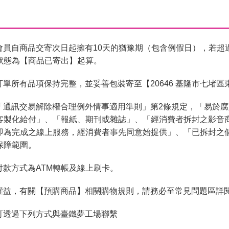
會員自商品交寄次日起擁有10天的猶豫期（包含例假日），若超
狀態為【商品已寄出】起算。
單所有品項保持完整，並妥善包裝寄至【20646 基隆市七堵區
「通訊交易解除權合理例外情事適用準則」第2條規定，「易於
客製化給付」、「報紙、期刊或雜誌」、「經消費者拆封之影音
即為完成之線上服務，經消費者事先同意始提供」、「已拆封之
保障範圍。
付款方式為ATM轉帳及線上刷卡。
權益，有關【預購商品】相關購物規則，請務必至常見問題區詳
可透過下列方式與臺鐵夢工場聯繫