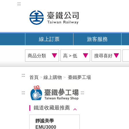
跳
:::
到
主
要
內
線上訂票
旅客服務
容
商
價
搜
品
格
尋
分
排
喜
類
序
好
:::
首頁
線上購物
臺鐵夢工場
A
:::
:::
鐵道收藏最推薦
靜謐美學
EMU3000