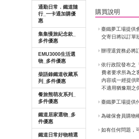
通勤日常．鐵道隨
購買說明
行_一卡通加購優
惠
臺鐵夢工場提供
集集慢旅紀念款_
交寄日將以訂單
多件優惠
辦理退貨務必將訂
EMU3000生活選
物_多件優惠
依行政院發布之
費者要求所為之
柴語錄鐵道收藏系
內容或一經提供
列_多件優惠
不適用猶豫期之
餐旅熊萌友系列_
多件優惠
臺鐵夢工場提供
鐵道居家選物_多
為確保會員購物
件優惠
如有任何問題，
鐵道日常好物精選