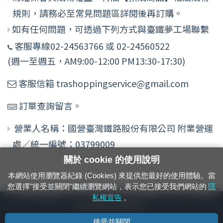
規則，請務必至常見問題區詳閱後再訂購。
如有任何問題，可透過下列方式與臺鐵夢工場聯繫
客服專線02-24563766 或 02-24560522
(週一至週五，AM9:00-12:00 PM13:30-17:30)
客服信箱 trashoppingservice@gmail.com
訂單查詢留言。
營業人名稱：國營臺灣鐵路股份有限公司 附業營運
處／統一編號：03799009
關於 cookie 的使用說明
本網站使用瀏覽器紀錄 (Cookies) 來提供您最好的使用體驗。當
您選擇"接受並關閉"繼續瀏覽網站，表示您已接受我們網站的
隱
24小時緊急通報電話：1933（市話、手機，僅限發現軌道、平交道、橋樑及隧
私權宣告
。
道等有障礙物之通報專用）
接受並關閉