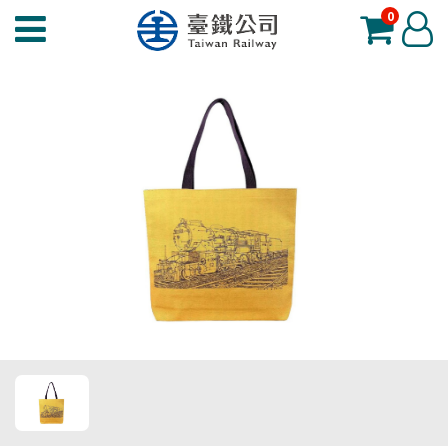
0
臺
登
鐵
入
夢
工
場
功
能
選
單