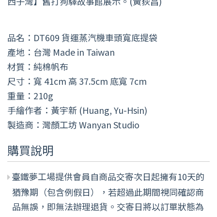
西子灣】舊打狗驛故事館展示。(黃荻昌)
品名：DT609 貨運蒸汽機車頭寬底提袋
產地：台灣 Made in Taiwan
材質：純棉帆布
尺寸：寬 41cm 高 37.5cm 底寬 7cm
重量：210g
手繪作者：黃宇新 (Huang, Yu-Hsin)
製造商：灣顏工坊 Wanyan Studio
購買說明
臺鐵夢工場提供會員自商品交寄次日起擁有10天的
猶豫期（包含例假日），若超過此期間視同確認商
品無誤，即無法辦理退貨。交寄日將以訂單狀態為