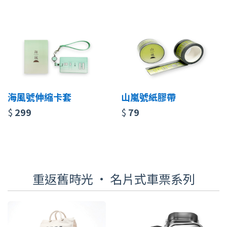
海風號伸縮卡套
山嵐號紙膠帶
$
299
$
79
重返舊時光 · 名片式車票系列