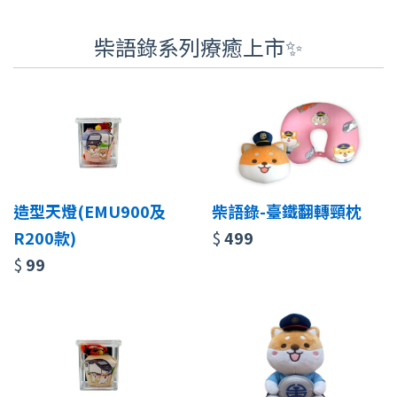
柴語錄系列療癒上市✨
造型天燈(EMU900及
柴語錄-臺鐵翻轉頸枕
R200款)
$
499
$
99