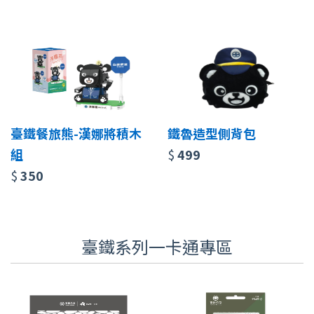
臺鐵餐旅熊-漢娜將積木
鐵魯造型側背包
組
$
499
$
350
臺鐵系列一卡通專區