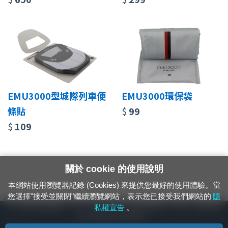
EMU3000型城際列車便
EMU3000環保袋
條貼
$
99
$
109
關於 cookie 的使用說明
本網站使用瀏覽器紀錄 (Cookies) 來提供您最好的使用體驗。當
您選擇"接受並關閉"繼續瀏覽網站，表示您已接受我們網站的
隱
24小時緊急通報電話：1933（市話、手機，僅限發現軌道、平交道、橋樑及隧
私權宣告
。
道等有障礙物之通報專用）