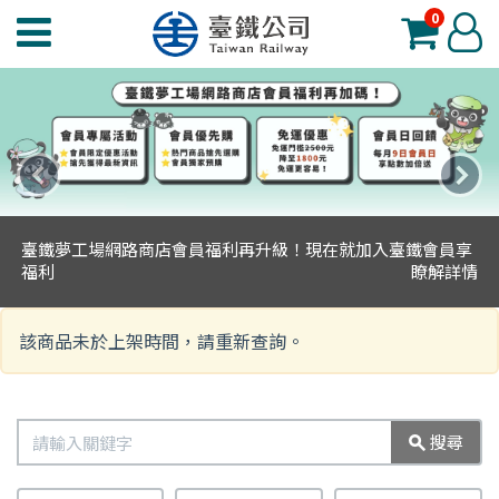
0
臺
登
鐵
入
夢
工
場
上
下
功
一
一
能
臺鐵夢工場網路商店會員福利再升級！現在就加入臺鐵會員享
則
則
選
福利
瞭解詳情
主
主
單
題
題
該商品未於上架時間，請重新查詢。
搜
搜尋
尋