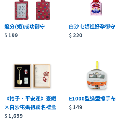
追分(婚)成功御守
白沙屯媽祖好孕御守
$
199
$
220
《拾子．平安產》臺鐵
E1000型造型擦手布
×白沙屯媽祖聯名禮盒
$
149
$
1,699