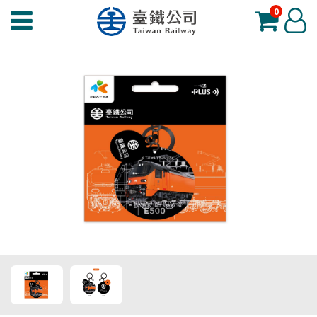
0
臺
登
鐵
入
夢
工
場
功
能
選
單