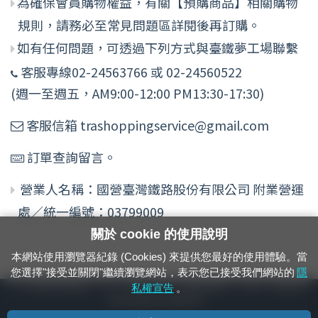
為確保會員購物權益，有關【預購商品】相關購物
規則，請務必至常見問題區詳閱後再訂購。
如有任何問題，可透過下列方式與臺鐵夢工場聯繫
客服專線02-24563766 或 02-24560522
(週一至週五，AM9:00-12:00 PM13:30-17:30)
客服信箱 trashoppingservice@gmail.com
訂單查詢留言。
營業人名稱：國營臺灣鐵路股份有限公司 附業營運
處／統一編號：03799009
關於 cookie 的使用說明
本網站使用瀏覽器紀錄 (Cookies) 來提供您最好的使用體驗。當
您選擇"接受並關閉"繼續瀏覽網站，表示您已接受我們網站的
隱
24小時緊急通報電話：1933（市話、手機，僅限發現軌道、平交道、橋樑及隧
私權宣告
。
道等有障礙物之通報專用）