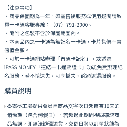
【注意事項】
・商品保固期為一年，如需售後服務或使用疑問請致
電一卡通客服專線：（07）791-2000。
・隨附之包裝不含於保固範圍內。
・本商品內之一卡通為無記名一卡通，卡片售價不含
儲值金額。
・可於一卡通網站辦理「普通卡記名」，或透過
iPASS MONEY「連結一卡通票證卡」功能免費辦理記
名服務，若不慎遺失，可享掛失、餘額退還服務。
購買說明
臺鐵夢工場提供會員自商品交寄次日起擁有10天的
猶豫期（包含例假日），若超過此期間視同確認商
品無誤，即無法辦理退貨。交寄日將以訂單狀態為