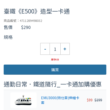
臺鐵《E500》造型一卡通
商品編號：4711289498032
售價
$290
規格
數
-
+
量
庫存6份
購買
通勤日常．鐵道隨行_一卡通加購優惠
EMU3000(特仕車)伸縮卡
$99
$199
套