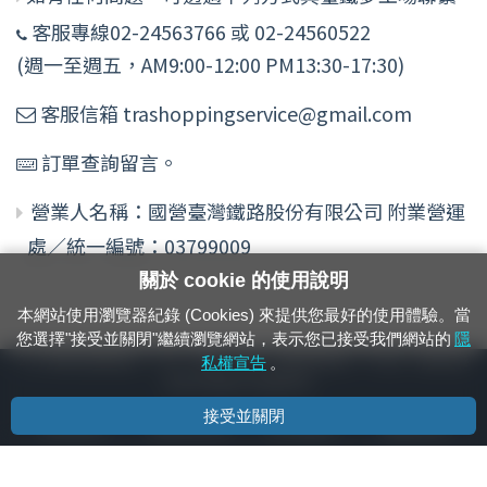
客服專線02-24563766 或 02-24560522
(週一至週五，AM9:00-12:00 PM13:30-17:30)
客服信箱 trashoppingservice@gmail.com
訂單查詢留言。
營業人名稱：國營臺灣鐵路股份有限公司 附業營運
處／統一編號：03799009
關於 cookie 的使用說明
本網站使用瀏覽器紀錄 (Cookies) 來提供您最好的使用體驗。當
您選擇"接受並關閉"繼續瀏覽網站，表示您已接受我們網站的
隱
24小時緊急通報電話：1933（市話、手機，僅限發現軌道、平交道、橋樑及隧
私權宣告
。
道等有障礙物之通報專用）
接受並關閉
隱私權宣告
資通安全政策
著作權聲明
電腦版官網
國營臺灣鐵路股份有限公司 © 版權所有
本頁產生時間：
2026/08/09 03:03:58