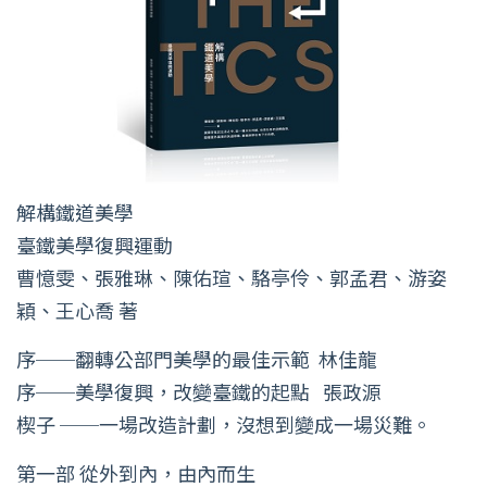
解構鐵道美學
臺鐵美學復興運動
曹憶雯、張雅琳、陳佑瑄、駱亭伶、郭孟君、游姿
穎、王心喬 著
序──翻轉公部門美學的最佳示範 林佳龍
序──美學復興，改變臺鐵的起點 張政源
楔子 ──一場改造計劃，沒想到變成一場災難。
第一部 從外到內，由內而生