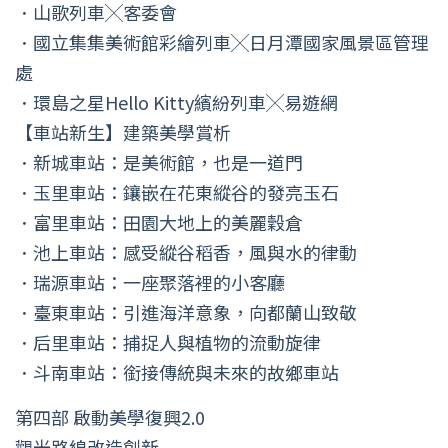
．山歌列車╳客委會
．國立集集美術館彩繪列車╳日月潭國家風景區管理
處
．環島之星Hello Kitty繽紛列車╳易遊網
【車站新生】建築美學賞析
．新城車站：是美術館，也是一道門
．玉里車站：鑲嵌在花東縱谷的發亮玉石
．富里車站：田園大地上的美麗穀倉
．池上車站：感受縱谷稻香，風與水的律動
．瑞源車站：一座聚落裡的小客廳
．臺東車站：引進海洋意象，向都蘭山致敬
．后里車站：捕捉人與植物的流動旋律
．斗南車站：銜接傳統與未來的故鄉車站
第四部 啟動美學復興2.0
觀光路線改造創新