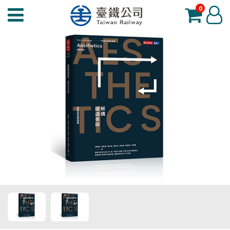
0
臺
登
鐵
入
夢
工
場
功
能
選
單