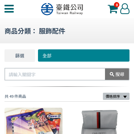
0
臺
登
鐵
入
夢
商品分類：
服飾配件
工
場
功
篩選
篩
全部
能
選
選
搜
搜尋
單
尋
共 49 件商品
價格排序