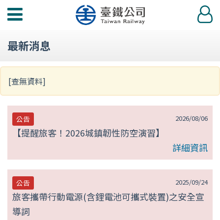
第
功
登
null
能
入
選
頁
最新消息
單
[查無資料]
2026/08/06
公告
【提醒旅客！2026城鎮韌性防空演習】
詳細資訊
2025/09/24
公告
旅客攜帶行動電源(含鋰電池可攜式裝置)之安全宣
導詞