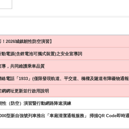
！2026城鎮韌性防空演習】
行動電源(含鋰電池可攜式裝置)之安全宣導詞
宣導，共同維護乘車品質
絡電話「1933」(僅限發現軌道、平交道、橋樑及隧道有障礙物通報
官網網址更新並行啟用說明
鎮韌性（防空）演習暨行動網路降速演練
000型新自強號列車推出「車廂清潔通報服務」 掃描QR Code即