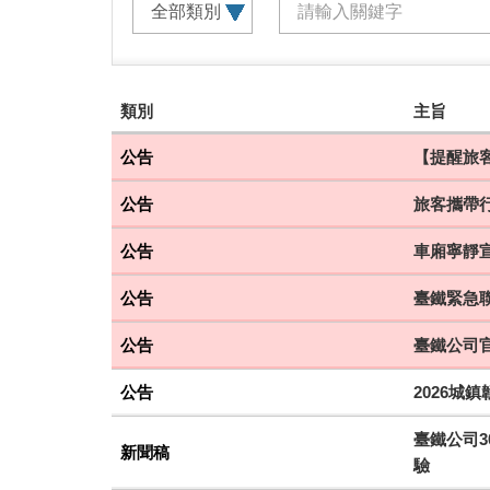
建
類別
主旨
議
搭
公告
【提醒旅客
乘
公告
旅客攜帶
車
次
公告
車廂寧靜
公告
臺鐵緊急聯
公告
臺鐵公司
公告
2026城
臺鐵公司3
新聞稿
驗