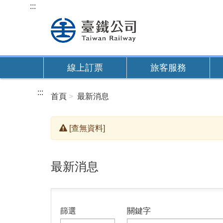
跳
:::
到
主
要
內
線上訂票
旅客服務
容
:::
首頁
最新消息
[查無資料]
最新消息
篩選
關鍵字