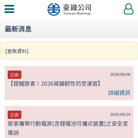
第
功
登
null
能
入
選
頁
最新消息
單
[查無資料]
2026/08/06
公告
【提醒旅客！2026城鎮韌性防空演習】
詳細資訊
2025/09/24
公告
旅客攜帶行動電源(含鋰電池可攜式裝置)之安全宣
導詞