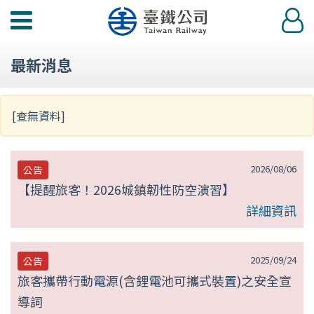
第
功
登
null
能
入
選
頁
最新消息
單
[查無資料]
2026/08/06
公告
【提醒旅客！2026城鎮韌性防空演習】
詳細資訊
2025/09/24
公告
旅客攜帶行動電源(含鋰電池可攜式裝置)之安全宣
導詞