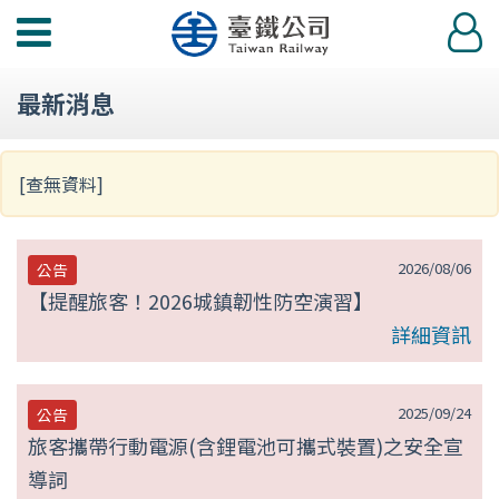
第
功
登
null
能
入
選
頁
最新消息
單
[查無資料]
2026/08/06
公告
【提醒旅客！2026城鎮韌性防空演習】
詳細資訊
2025/09/24
公告
旅客攜帶行動電源(含鋰電池可攜式裝置)之安全宣
導詞