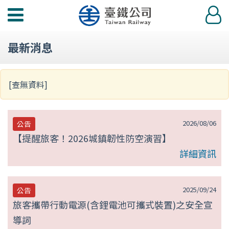
第
功
登
null
能
入
選
頁
最新消息
單
[查無資料]
2026/08/06
公告
【提醒旅客！2026城鎮韌性防空演習】
詳細資訊
2025/09/24
公告
旅客攜帶行動電源(含鋰電池可攜式裝置)之安全宣
導詞