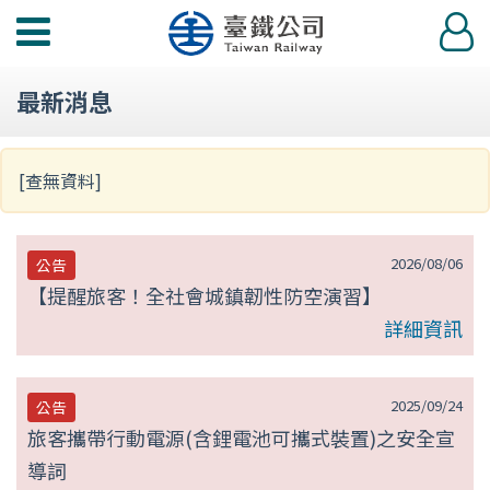
第
功
登
null
能
入
選
頁
最新消息
單
[查無資料]
2026/08/06
公告
【提醒旅客！全社會城鎮韌性防空演習】
詳細資訊
2025/09/24
公告
旅客攜帶行動電源(含鋰電池可攜式裝置)之安全宣
導詞