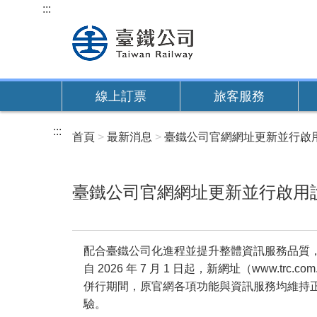
跳
:::
到
主
要
內
線上訂票
旅客服務
容
:::
首頁
最新消息
臺鐵公司官網網址更新並行啟
臺鐵公司官網網址更新並行啟用
配合臺鐵公司化進程並提升整體資訊服務品質
自 2026 年 7 月 1 日起，新網址（www.trc
併行期間，原官網各項功能與資訊服務均維持
驗。