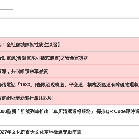
客！全社會城鎮韌性防空演習】
行動電源(含鋰電池可攜式裝置)之安全宣導詞
宣導，共同維護乘車品質
絡電話「1933」(僅限發現軌道、平交道、橋樑及隧道有障礙物通報
官網網址更新並行啟用說明
000型新自強號列車推出「車廂清潔通報服務」 掃描QR Code即
027年文化部百大文化基地徵選獎勵簡章」