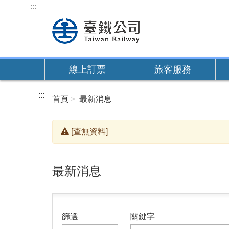
跳
:::
到
主
要
內
線上訂票
旅客服務
容
:::
首頁
最新消息
[查無資料]
最新消息
篩選
關鍵字