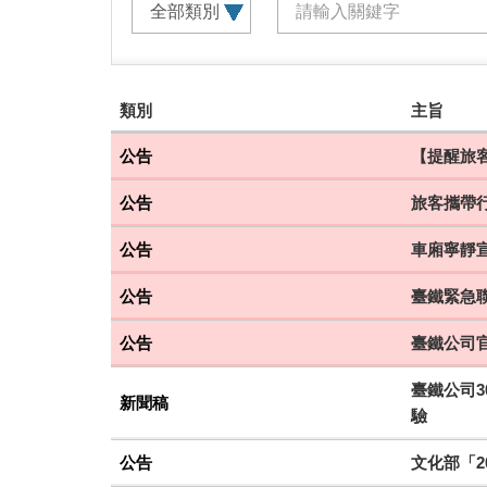
建
類別
主旨
議
搭
公告
【提醒旅
乘
公告
旅客攜帶
車
次
公告
車廂寧靜
公告
臺鐵緊急聯
公告
臺鐵公司
臺鐵公司3
新聞稿
驗
公告
文化部「2