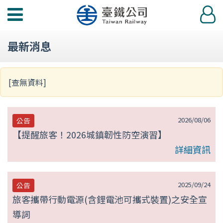
第
功
登
null
能
入
選
頁
最新消息
單
[查無資料]
2026/08/06
公告
【提醒旅客！2026城鎮韌性防空演習】
詳細資訊
2025/09/24
公告
旅客攜帶行動電源(含鋰電池可攜式裝置)之安全宣
導詞