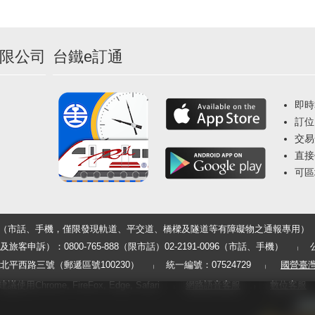
限公司
台鐵e訂通
即時
訂位
交易
直接
可區
33（市話、手機，僅限發現軌道、平交道、橋樑及隧道等有障礙物之通報專用）
申訴）：0800-765-888（限市話）02-2191-0096（市話、手機）
平西路三號（郵遞區號100230）
統一編號：07524729
國營臺
用Chrome, FireFox, Edge, Safari
網路語音客服
數位客服