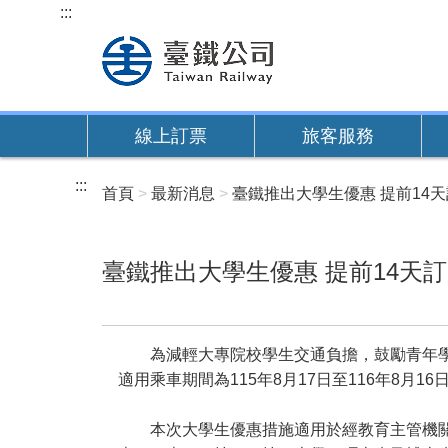
跳
:::
到
主
要
內
線上訂票
旅客服務
容
:::
首頁
最新消息
臺鐵推出大學生優惠 提前14
臺鐵推出大學生優惠 提前14天
為減輕大專院校學生交通負擔，鼓勵青年學子
適用乘車期間為115年8月17日至116年8
本次大學生優惠措施適用於經教育主管機關核