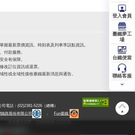
登入會員
臺鐵夢工
場
掌握最新票價資訊、時刻表及列車準誤點資訊。
、付款服務。
台鐵便當
安全有保障。
修改訂位資訊或退票。
域性或全域性接收臺鐵最新消息與通告。
聯絡客服
常用
服務
公司電話：(02)2381-5226（總機）
▲
灣鐵路股份有限公司
Fun臺鐵
本頁產生時間：2026/08/08 13:02:03