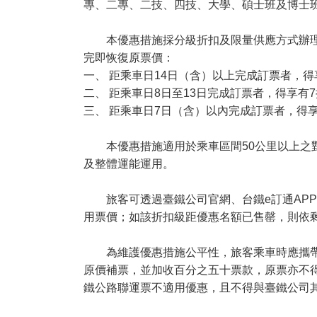
專、二專、二技、四技、大學、碩士班及博士
本優惠措施採分級折扣及限量供應方式辦理，
完即恢復原票價：
一、 距乘車日14日（含）以上完成訂票者，得
二、 距乘車日8日至13日完成訂票者，得享有
三、 距乘車日7日（含）以內完成訂票者，得
本優惠措施適用於乘車區間50公里以上之對
及整體運能運用。
旅客可透過臺鐵公司官網、台鐵e訂通APP
用票價；如該折扣級距優惠名額已售罄，則依
為維護優惠措施公平性，旅客乘車時應攜帶本
原價補票，並加收百分之五十票款，原票亦不
鐵公路聯運票不適用優惠，且不得與臺鐵公司