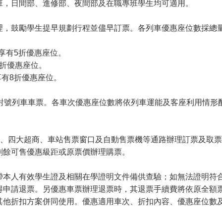
班，日間部、進修部、夜間部及在職專班學生均可適用。
鼓勵學生提早規劃行程並儘早訂票。各列車優惠座位數採總量
享有5折優惠座位。
7折優惠座位。
享有8折優惠座位。
號列車車票。各車次優惠座位數將依列車運能及客座利用情形
、四大超商、車站售票窗口及自動售票機等通路辦理訂票及取票
剩餘可售優惠級距或原票價辦理購票。
人有效學生證及相關在學證明文件備供查驗；如無法證明符合
得申請退票。另優惠車票辦理退票時，其退票手續費將依原全額
其他折扣方案併同使用。優惠適用車次、折扣內容、優惠座位數