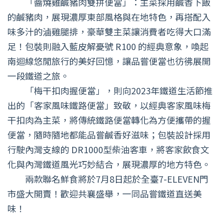
「醬燒雞鹹豬肉雙拼便當」：主菜採用鹹香下飯
的鹹豬肉，展現濃厚東部風格與在地特色，再搭配入
味多汁的滷雞腿排，豪華雙主菜讓消費者吃得大口滿
足！包裝則融入藍皮解憂號 R100 的經典意象，喚起
南迴線悠閒旅行的美好回憶，讓品嘗便當也彷彿展開
一段鐵道之旅。
「梅干扣肉握便當」，則向2023年鐵道生活節推
出的「客家風味鐵路便當」致敬，以經典客家風味梅
干扣肉為主菜，將傳統鐵路便當轉化為方便攜帶的握
便當，隨時隨地都能品嘗鹹香好滋味；包裝設計採用
行駛內灣支線的 DR1000型柴油客車，將客家飲食文
化與內灣鐵道風光巧妙結合，展現濃厚的地方特色。
兩款聯名鮮食將於7月8日起於全臺7-ELEVEN門
市盛大開賣！歡迎共襄盛舉，一同品嘗鐵道直送美
味！