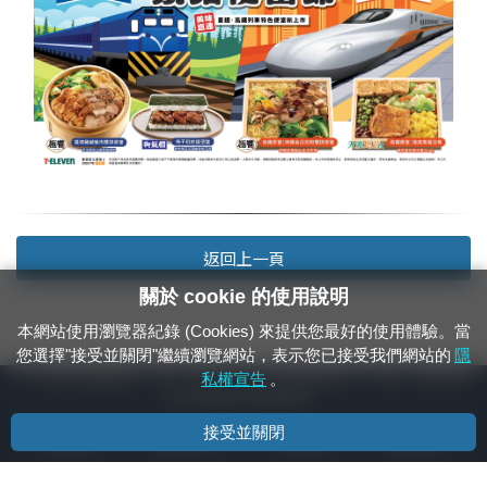
返回上一頁
關於 cookie 的使用說明
本網站使用瀏覽器紀錄 (Cookies) 來提供您最好的使用體驗。當
您選擇"接受並關閉"繼續瀏覽網站，表示您已接受我們網站的
隱
24小時緊急通報電話：1933（市話、手機，僅限發現軌道、平交道、橋樑及隧
私權宣告
。
道等有障礙物之通報專用）
接受並關閉
隱私權宣告
資通安全政策
著作權聲明
電腦版官網
國營臺灣鐵路股份有限公司 © 版權所有