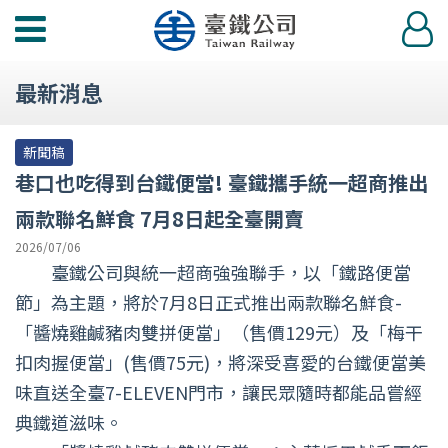
功
登
能
入
選
最新消息
單
新聞稿
巷口也吃得到台鐵便當! 臺鐵攜手統一超商推出
兩款聯名鮮食 7月8日起全臺開賣
2026/07/06
臺鐵公司與統一超商強強聯手，以「鐵路便當
節」為主題，將於7月8日正式推出兩款聯名鮮食-
「醬燒雞鹹豬肉雙拼便當」（售價129元）及「梅干
扣肉握便當」(售價75元)，將深受喜愛的台鐵便當美
味直送全臺7-ELEVEN門市，讓民眾隨時都能品嘗經
典鐵道滋味。