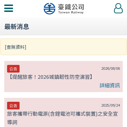
第
功
登
null
能
入
選
頁
最新消息
單
[查無資料]
2026/08/06
公告
【提醒旅客！2026城鎮韌性防空演習】
詳細資訊
2025/09/24
公告
旅客攜帶行動電源(含鋰電池可攜式裝置)之安全宣
導詞