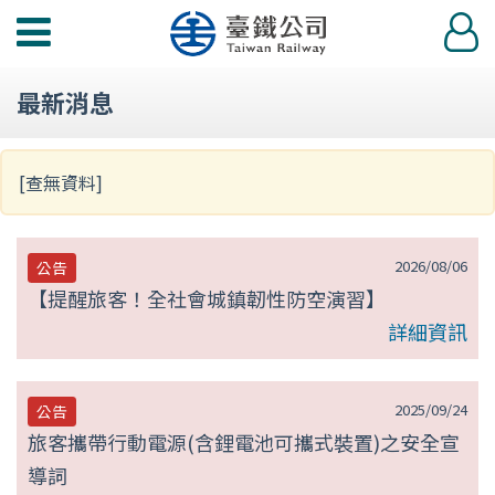
第
功
登
null
能
入
選
頁
最新消息
單
[查無資料]
2026/08/06
公告
【提醒旅客！全社會城鎮韌性防空演習】
詳細資訊
2025/09/24
公告
旅客攜帶行動電源(含鋰電池可攜式裝置)之安全宣
導詞