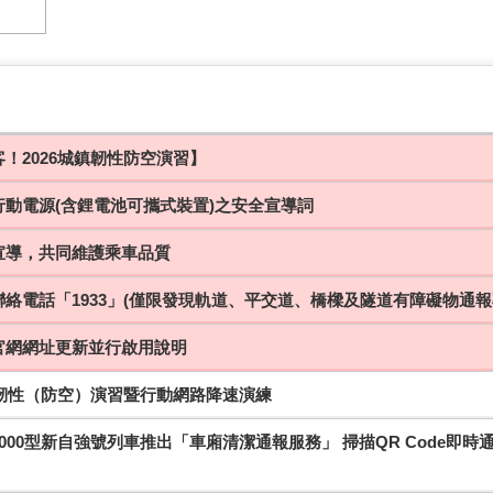
！2026城鎮韌性防空演習】
行動電源(含鋰電池可攜式裝置)之安全宣導詞
宣導，共同維護乘車品質
絡電話「1933」(僅限發現軌道、平交道、橋樑及隧道有障礙物通報
官網網址更新並行啟用說明
鎮韌性（防空）演習暨行動網路降速演練
000型新自強號列車推出「車廂清潔通報服務」 掃描QR Code即