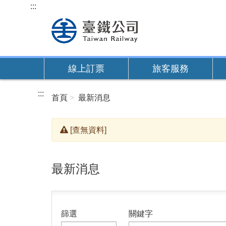
跳
:::
到
主
要
內
線上訂票
旅客服務
容
:::
首頁
最新消息
[查無資料]
最新消息
篩選
關鍵字