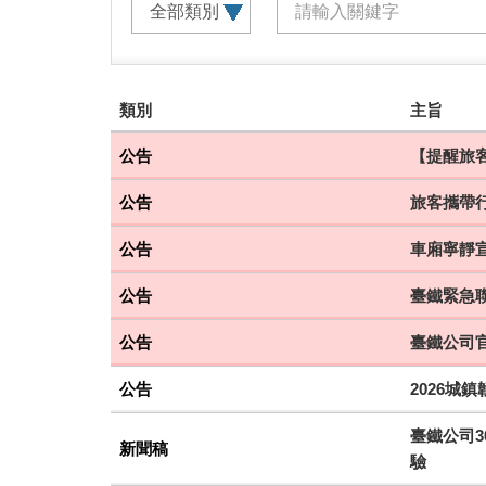
建
類別
主旨
議
搭
公告
【提醒旅客
乘
公告
旅客攜帶
車
次
公告
車廂寧靜
公告
臺鐵緊急聯
公告
臺鐵公司
公告
2026城
臺鐵公司3
新聞稿
驗