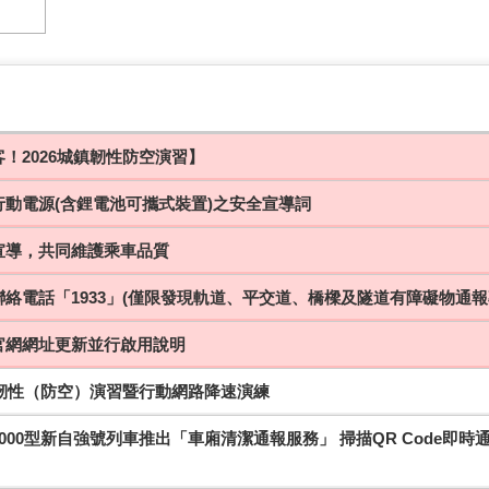
！2026城鎮韌性防空演習】
行動電源(含鋰電池可攜式裝置)之安全宣導詞
宣導，共同維護乘車品質
絡電話「1933」(僅限發現軌道、平交道、橋樑及隧道有障礙物通報
官網網址更新並行啟用說明
鎮韌性（防空）演習暨行動網路降速演練
000型新自強號列車推出「車廂清潔通報服務」 掃描QR Code即