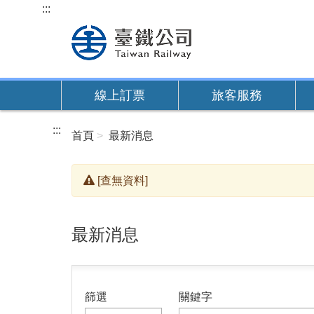
跳
:::
到
主
要
內
線上訂票
旅客服務
容
:::
首頁
最新消息
[查無資料]
最新消息
篩選
關鍵字