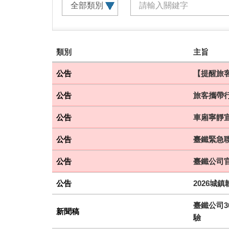
建
類別
主旨
議
搭
公告
【提醒旅客
乘
公告
旅客攜帶
車
次
公告
車廂寧靜
公告
臺鐵緊急聯
公告
臺鐵公司
公告
2026城
臺鐵公司3
新聞稿
驗