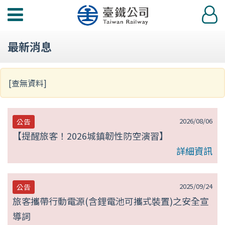
第
功
登
null
能
入
選
頁
最新消息
單
[查無資料]
2026/08/06
公告
【提醒旅客！2026城鎮韌性防空演習】
詳細資訊
2025/09/24
公告
旅客攜帶行動電源(含鋰電池可攜式裝置)之安全宣
導詞