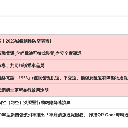
！2026城鎮韌性防空演習】
行動電源(含鋰電池可攜式裝置)之安全宣導詞
宣導，共同維護乘車品質
絡電話「1933」(僅限發現軌道、平交道、橋樑及隧道有障礙物通報
官網網址更新並行啟用說明
鎮韌性（防空）演習暨行動網路降速演練
000型新自強號列車推出「車廂清潔通報服務」 掃描QR Code即