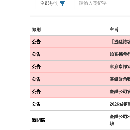
建
類別
主旨
議
搭
公告
【提醒旅客
乘
公告
旅客攜帶
車
次
公告
車廂寧靜
公告
臺鐵緊急聯
公告
臺鐵公司
公告
2026城
臺鐵公司3
新聞稿
驗