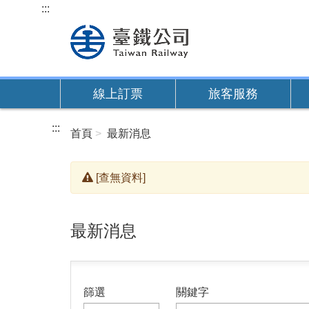
跳
:::
到
主
要
內
線上訂票
旅客服務
容
:::
首頁
最新消息
[查無資料]
最新消息
篩選
關鍵字