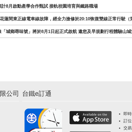
預計8月啟動產學合作甄試 接軌校園培育與鐵路職場
花蓮間東正線電車線故障，經全力搶修於20:10恢復雙線正常行駛（
線「城鄉尋味號」將於8月1日起正式啟航 邀您及早規劃行程體驗山城
限公司
台鐵e訂通
即時
訂位
交易