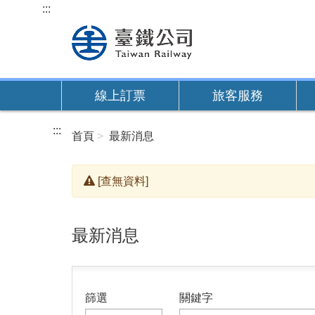
跳
:::
到
主
要
內
線上訂票
旅客服務
容
:::
首頁
最新消息
[查無資料]
最新消息
篩選
關鍵字