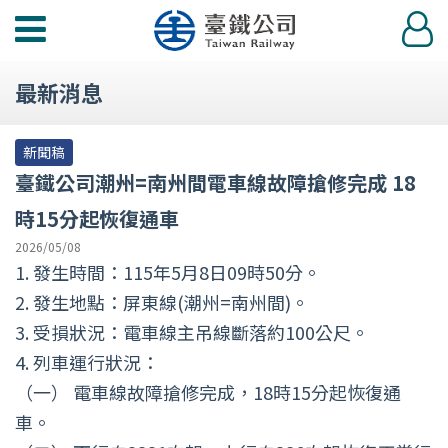
功
登
能
入
選
最新消息
單
新聞稿
臺鐵公司潮州=南州間電車線故障搶修完成 18
時15分起恢復通車
2026/05/08
1. 發生時間：115年5月8日09時50分。
2. 發生地點：屏東線(潮州=南州間)。
3. 受損狀況：電車線主吊線斷落約100公尺。
4. 列車運行狀況：
（一） 電車線故障搶修完成，18時15分起恢復通
車。