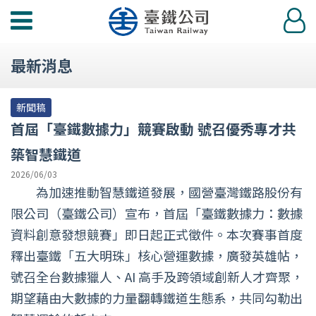
功
登
能
入
選
最新消息
單
新聞稿
首屆「臺鐵數據力」競賽啟動 號召優秀專才共
築智慧鐵道
2026/06/03
為加速推動智慧鐵道發展，國營臺灣鐵路股份有
限公司（臺鐵公司）宣布，首屆「臺鐵數據力：數據
資料創意發想競賽」即日起正式徵件。本次賽事首度
釋出臺鐵「五大明珠」核心營運數據，廣發英雄帖，
號召全台數據獵人、AI 高手及跨領域創新人才齊聚，
期望藉由大數據的力量翻轉鐵道生態系，共同勾勒出